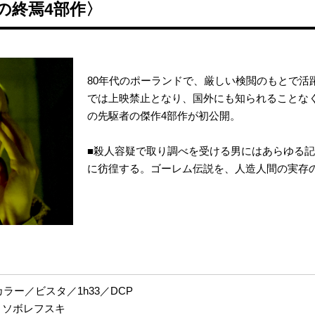
の終焉4部作〉
80年代のポーランドで、厳しい検閲のもとで活
では上映禁止となり、国外にも知られることなく
の先駆者の傑作4部作が初公開。
■殺人容疑で取り調べを受ける男にはあらゆる
に彷徨する。ゴーレム伝説を、人造人間の実存
カラー／ビスタ／1h33／DCP
・ソボレフスキ