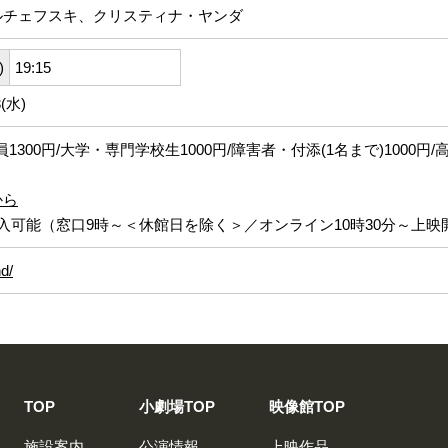
ルチェフスキ、クリスティナ・ヤンダ
)
19:15
(水)
員1300円/大学・専門学校生1000円/障害者・付添(1名まで)1000円/
から
入可能（窓口9時～＜休館日を除く＞／オンライン10時30分～上映
nd/
TOP
小劇場TOP
映像館TOP
施設案内
公演情報
上映作品