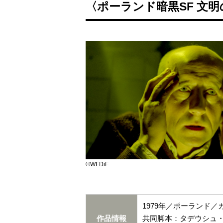
〈ポーランド暗黒SF 文明
©WFDiF
1979年／ポーランド／
作品情報
共同脚本：タデウシュ