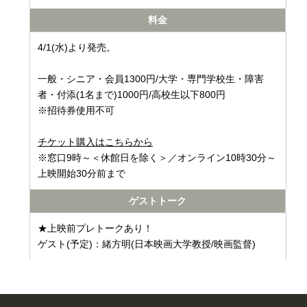
料金
4/1(水)より発売。
一般・シニア・会員1300円/大学・専門学校生・障害
者・付添(1名まで)1000円/高校生以下800円
※招待券使用不可
チケット購入はこちらから
※窓口9時～＜休館日を除く＞／オンライン10時30分～
上映開始30分前まで
ゲストトーク
★上映前プレトークあり！
ゲスト(予定)：緒方明(日本映画大学教授/映画監督)