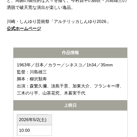
と、周囲の個性的な人々を描く。今村昌平の師匠・川島雄三の
洒脱で破天荒な演出が楽しい逸品。
川崎・しんゆり芸術祭「アルテリッカしんゆり2026」
公式ホームページ
作品情報
1963年／日本／カラー／シネスコ／1h34／35mm
監督：川島雄三
脚本：柳沢類寿
出演：森繁久彌、淡島千景、加東大介、フランキー堺、
三木のり平、山茶花究、木暮実千代
上映日
2026年5/2(土)
10:00