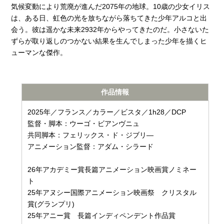
気候変動により荒廃が進んだ2075年の地球。10歳の少女イリス
は、ある日、虹色の光を放ちながら落ちてきた少年アルコと出
会う。彼は遥かな未来2932年からやってきたのだ。小さないた
ずらが取り返しのつかない結果を生んでしまった少年を描くヒ
ューマンな傑作。
作品情報
2025年／フランス／カラー／ビスタ／1h28／DCP
監督・脚本：ウーゴ・ビアンヴニュ
共同脚本：フェリックス・ド・ジブリ―
アニメーション監督：アダム・シラード
26年アカデミー賞長篇アニメーション映画賞ノミネー
ト
25年アヌシー国際アニメーション映画祭 クリスタル
賞(グランプリ)
25年アニー賞 長篇インディペンデント作品賞