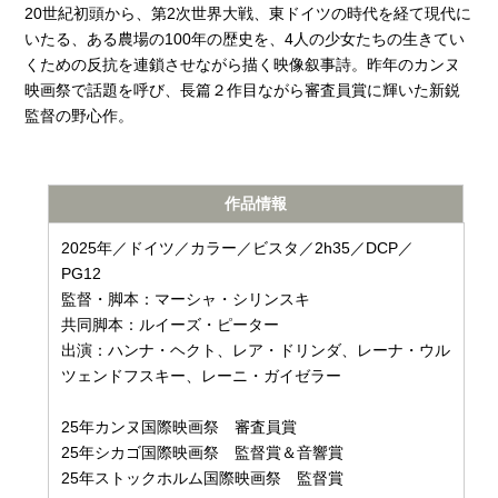
20世紀初頭から、第2次世界大戦、東ドイツの時代を経て現代に
いたる、ある農場の100年の歴史を、4人の少女たちの生きてい
くための反抗を連鎖させながら描く映像叙事詩。昨年のカンヌ
映画祭で話題を呼び、長篇２作目ながら審査員賞に輝いた新鋭
監督の野心作。
作品情報
2025年／ドイツ／カラー／ビスタ／2h35／DCP／
PG12
監督・脚本：マーシャ・シリンスキ
共同脚本：ルイーズ・ピーター
出演：ハンナ・ヘクト、レア・ドリンダ、レーナ・ウル
ツェンドフスキー、レーニ・ガイゼラー
25年カンヌ国際映画祭 審査員賞
25年シカゴ国際映画祭 監督賞＆音響賞
25年ストックホルム国際映画祭 監督賞