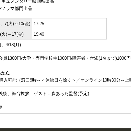
ドキュメンタリー映画祭出品
パノラマ部門出品
)、7(火)～10(金)
17:25
4(火)～17(金)
19:40
4/13(月)
会員1300円/大学・専門学校生1000円/障害者・付添(1名まで)1000
らから
購入可能（窓口9時～＜休館日を除く＞／オンライン10時30分～上
5の回上映後、舞台挨拶 ゲスト：森あらた監督(予定)
t/