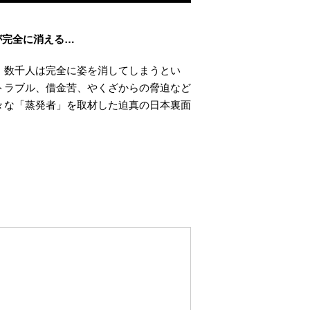
が完全に消える…
、数千人は完全に姿を消してしまうとい
トラブル、借金苦、やくざからの脅迫など
々な「蒸発者」を取材した迫真の日本裏面