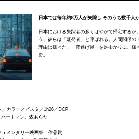
日本では毎年約8万人が失踪し そのうち数千人
日本における失踪者の多くはやがて帰宅するが
う。彼らは「蒸発者」と呼ばれる。人間関係の
理由は様々だ。「夜逃げ屋」を足掛かりに、様
史。
本／カラー／ビスタ／1h26／DCP
・ハートマン、森あらた
キュメンタリー映画祭 作品賞