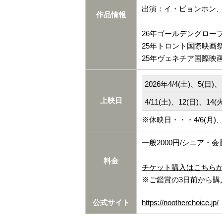
出演：イ・ビョンホン
作品情報
26年ゴールデングロー
25年トロント国際映画
25年ヴェネチア国際映
2026年4/4(土)、5(日)、
上映日
4/11(土)、12(日)、14(
※休映日・・・4/6(月)、4
一般2000円/シニア・会
料金
チケット購入はこちら
※ご鑑賞の3日前から購
公式サイト
https://nootherchoice.jp/