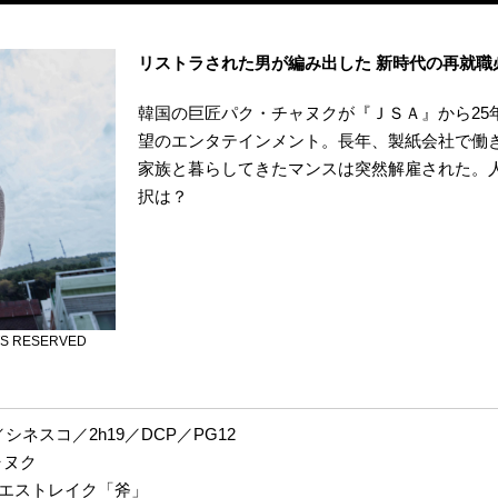
リストラされた男が編み出した 新時代の再就職
韓国の巨匠パク・チャヌクが『ＪＳＡ』から25
望のエンタテインメント。長年、製紙会社で働
家族と暮らしてきたマンスは突然解雇された。
択は？
HTS RESERVED
シネスコ／2h19／DCP／PG12
ャヌク
ウエストレイク「斧」