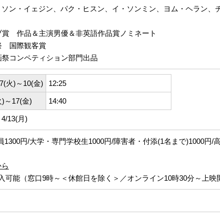
、ソン・イェジン、パク・ヒスン、イ・ソンミン、ヨム・ヘラン、
ブ賞 作品＆主演男優＆非英語作品賞ノミネート
祭 国際観客賞
画祭コンペティション部門出品
7(火)～10(金)
12:25
火)～17(金)
14:40
/13(月)
員1300円/大学・専門学校生1000円/障害者・付添(1名まで)1000円/
から
入可能（窓口9時～＜休館日を除く＞／オンライン10時30分～上映