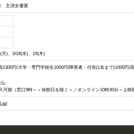
祭 主演女優賞
月)、3/18(水)、19(木)
員1300円/大学・専門学校生1000円/障害者・付添(1名まで)1000円/
から
入可能（窓口9時～＜休館日を除く＞／オンライン10時30分～上映
.jp/