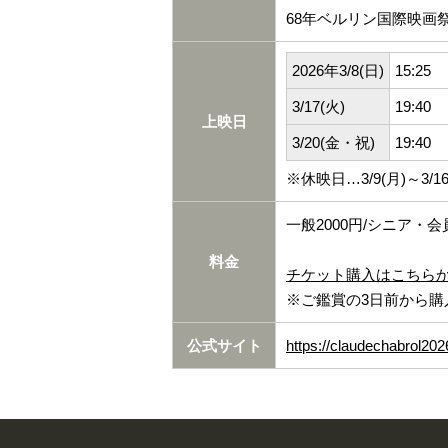
68年ベルリン国際映画
2026年3/8(日)
15:25
3/17(火)
19:40
上映日
3/20(金・祝)
19:40
※休映日…3/9(月)～3/16(
一般2000円/シニア・会
料金
チケット購入はこちら
※ご鑑賞の3日前から購
公式サイト
https://claudechabrol2026