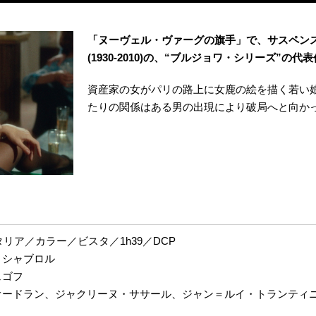
「ヌーヴェル・ヴァーグの旗手」で、サスペン
(1930-2010)の、“ブルジョワ・シリーズ”の代
資産家の女がパリの路上に女鹿の絵を描く若い
たりの関係はある男の出現により破局へと向か
タリア／カラー／ビスタ／1h39／DCP
・シャブロル
ェゴフ
オードラン、ジャクリーヌ・ササール、ジャン＝ルイ・トランティ