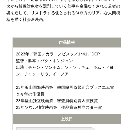
タから解雇対象者を選別していく仕事を余儀なくされる若者の
姿を通して、リストラする側とされる側双方のリアルな人間模
様を描く社会派映画。
作品情報
2023年／韓国／カラー／ビスタ／1h41／DCP
監督・脚本：パク・ホンジュン
出演：チャン・ソンボム、ソ・ソッキュ、キム・ドヨ
ン、チャン・リウ、イ・ノア
23年釜山国際映画祭 韓国映画監督組合プラスエム賞
＆今年の俳優賞
23年釜山独立映画祭 審査員特別賞＆演技賞
23年ソウル独立映画祭 作品賞＆独立スター賞
上映日