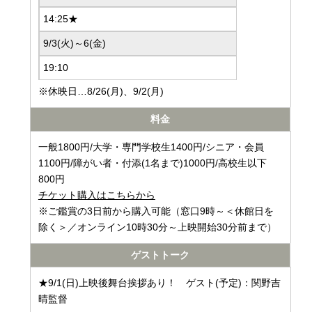
14:25★
9/3(火)～6(金)
19:10
※休映日…8/26(月)、9/2(月)
料金
一般1800円/大学・専門学校生1400円/シニア・会員
1100円/障がい者・付添(1名まで)1000円/高校生以下
800円
チケット購入はこちらから
※ご鑑賞の3日前から購入可能（窓口9時～＜休館日を
除く＞／オンライン10時30分～上映開始30分前まで）
ゲストトーク
★9/1(日)上映後舞台挨拶あり！ ゲスト(予定)：関野吉
晴監督