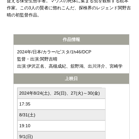
捉える保全生態学者。マウスの死体に集まる虫を観察する絵本
作家。この3人の賢者に惚れこんだ、探検界のレジェンド関野吉
晴の初監督作品。
作品情報
2024年/日本/カラー/ビスタ/1h46/DCP
監督・出演:関野吉晴
出演:伊沢正名、高槻成紀、舘野鴻、出川洋介、宮崎学
上映日
2024年8/24(土)、25(日)、27(火)～30(金)
17:35
8/31(土)
19:10
9/1(日)