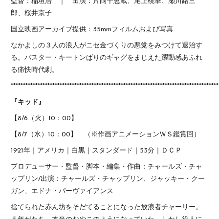
監督：稲垣浩 ｜ 出演：片岡千恵蔵、尾上桃華、瀬川路三
郎、桜井京子
国立映画アーカイブ提供：35mmフィルムおよび写真
なかよしの３人の浪人がニセ金づくりの悪党をみつけて退治す
る。バスター・キートンばりのギャグをまじえた躍動感あふれ
る痛快時代劇。
*************************************************************************************
『キッド』
【8/6（火）10：00】
【8/7（水）10：00】 （※作画アニメーションＷＳ鑑賞回）
1921年｜アメリカ｜白黒｜スタンダード｜53分｜ＤＣＰ
プロデューサー・監督・脚本・編集・作曲：チャールズ・チャ
ップリン/出演：チャールズ・チャップリン、ジャッキー・クー
ガン、エドナ・パーヴァイアンス
捨てられた赤ん坊をそだてることになった放浪者チャーリー。